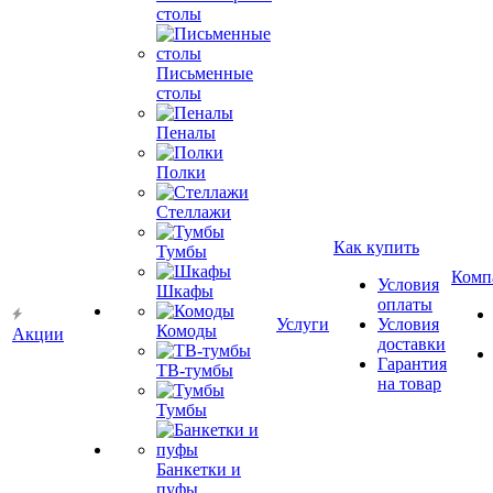
столы
Письменные
столы
Пеналы
Полки
Стеллажи
Как купить
Тумбы
Комп
Условия
Шкафы
оплаты
Услуги
Условия
Комоды
Акции
доставки
Гарантия
ТВ-тумбы
на товар
Тумбы
Банкетки и
пуфы