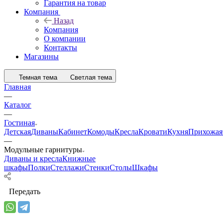
Гарантия на товар
Компания
Назад
Компания
О компании
Контакты
Магазины
Темная тема
Светлая тема
Главная
—
Каталог
—
Гостиная
Детская
Диваны
Кабинет
Комоды
Кресла
Кровати
Кухня
Прихожая
—
Модульные гарнитуры
Диваны и кресла
Книжные
шкафы
Полки
Стеллажи
Стенки
Столы
Шкафы
Передать