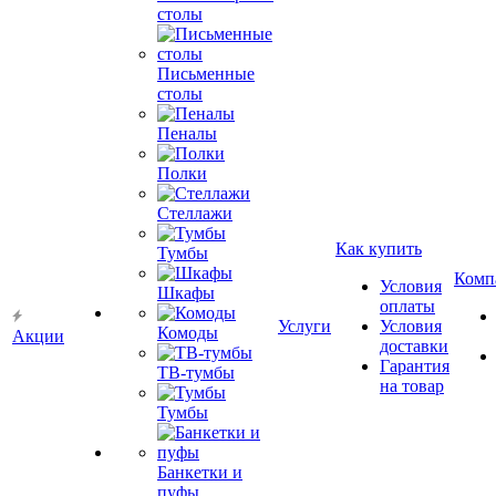
столы
Письменные
столы
Пеналы
Полки
Стеллажи
Как купить
Тумбы
Комп
Условия
Шкафы
оплаты
Услуги
Условия
Комоды
Акции
доставки
Гарантия
ТВ-тумбы
на товар
Тумбы
Банкетки и
пуфы