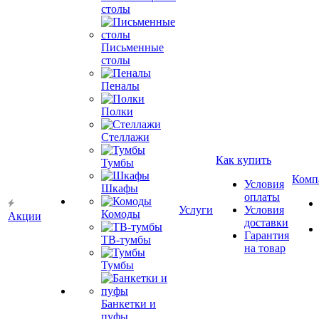
столы
Письменные
столы
Пеналы
Полки
Стеллажи
Как купить
Тумбы
Комп
Условия
Шкафы
оплаты
Услуги
Условия
Комоды
Акции
доставки
Гарантия
ТВ-тумбы
на товар
Тумбы
Банкетки и
пуфы