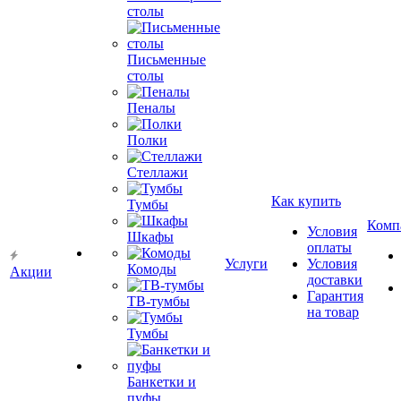
столы
Письменные
столы
Пеналы
Полки
Стеллажи
Как купить
Тумбы
Комп
Условия
Шкафы
оплаты
Услуги
Условия
Комоды
Акции
доставки
Гарантия
ТВ-тумбы
на товар
Тумбы
Банкетки и
пуфы