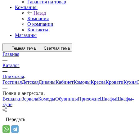
Гарантия на товар
Компания
Назад
Компания
О компании
Контакты
Магазины
Темная тема
Светлая тема
Главная
—
Каталог
—
Прихожая
Гостиная
Детская
Диваны
Кабинет
Комоды
Кресла
Кровати
Кухня
—
Полки и антресоли
Вешалки
Зеркала
Комоды
Обувницы
Прихожие
Шкафы
Шкафы-
купе
Передать