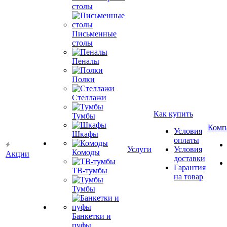
столы
Письменные
столы
Пеналы
Полки
Стеллажи
Как купить
Тумбы
Комп
Условия
Шкафы
оплаты
Услуги
Условия
Комоды
Акции
доставки
Гарантия
ТВ-тумбы
на товар
Тумбы
Банкетки и
пуфы