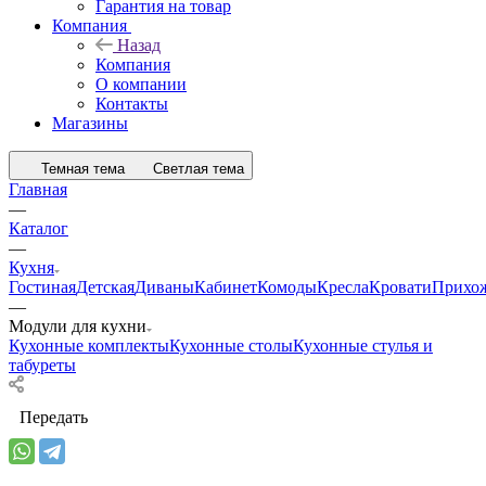
Гарантия на товар
Компания
Назад
Компания
О компании
Контакты
Магазины
Темная тема
Светлая тема
Главная
—
Каталог
—
Кухня
Гостиная
Детская
Диваны
Кабинет
Комоды
Кресла
Кровати
Прихо
—
Модули для кухни
Кухонные комплекты
Кухонные столы
Кухонные стулья и
табуреты
Передать