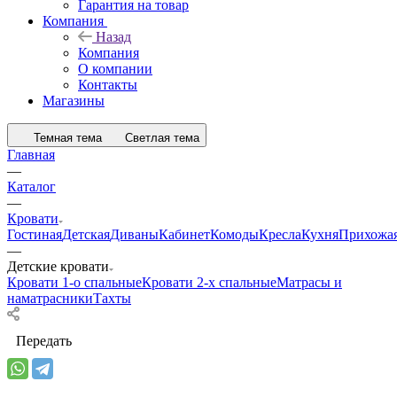
Гарантия на товар
Компания
Назад
Компания
О компании
Контакты
Магазины
Темная тема
Светлая тема
Главная
—
Каталог
—
Кровати
Гостиная
Детская
Диваны
Кабинет
Комоды
Кресла
Кухня
Прихожа
—
Детские кровати
Кровати 1-о спальные
Кровати 2-х спальные
Матрасы и
наматрасники
Тахты
Передать