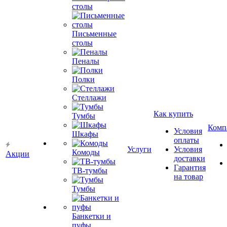
столы
Письменные
столы
Пеналы
Полки
Стеллажи
Как купить
Тумбы
Комп
Условия
Шкафы
оплаты
Услуги
Условия
Комоды
Акции
доставки
Гарантия
ТВ-тумбы
на товар
Тумбы
Банкетки и
пуфы