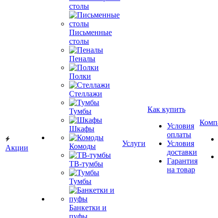
столы
Письменные
столы
Пеналы
Полки
Стеллажи
Как купить
Тумбы
Комп
Условия
Шкафы
оплаты
Услуги
Условия
Комоды
Акции
доставки
Гарантия
ТВ-тумбы
на товар
Тумбы
Банкетки и
пуфы