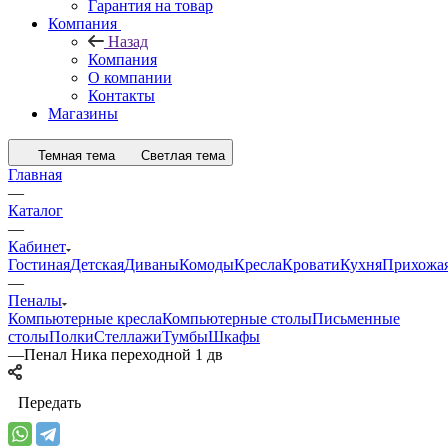
Гарантия на товар
Компания
Назад
Компания
О компании
Контакты
Магазины
Темная тема
Светлая тема
Главная
—
Каталог
—
Кабинет
Гостиная
Детская
Диваны
Комоды
Кресла
Кровати
Кухня
Прихожа
—
Пеналы
Компьютерные кресла
Компьютерные столы
Письменные
столы
Полки
Стеллажи
Тумбы
Шкафы
—
Пенал Ника переходной 1 дв
Передать