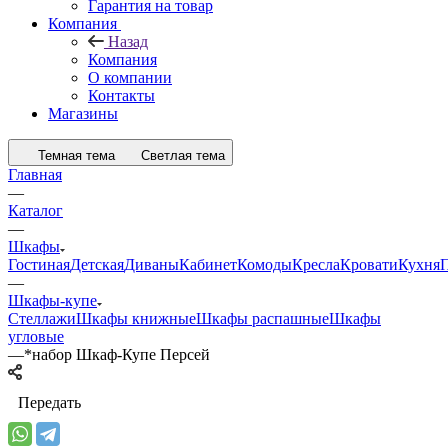
Гарантия на товар
Компания
Назад
Компания
О компании
Контакты
Магазины
Темная тема
Светлая тема
Главная
—
Каталог
—
Шкафы
Гостиная
Детская
Диваны
Кабинет
Комоды
Кресла
Кровати
Кухня
—
Шкафы-купе
Стеллажи
Шкафы книжные
Шкафы распашные
Шкафы
угловые
—
*набор Шкаф-Купе Персей
Передать