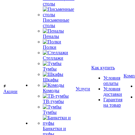
столы
Письменные
столы
Пеналы
Полки
Стеллажи
Как купить
Тумбы
Комп
Условия
Шкафы
оплаты
Услуги
Условия
Комоды
Акции
доставки
Гарантия
ТВ-тумбы
на товар
Тумбы
Банкетки и
пуфы