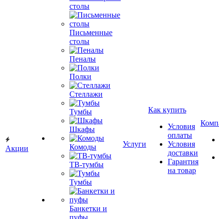
столы
Письменные
столы
Пеналы
Полки
Стеллажи
Как купить
Тумбы
Комп
Условия
Шкафы
оплаты
Услуги
Условия
Комоды
Акции
доставки
Гарантия
ТВ-тумбы
на товар
Тумбы
Банкетки и
пуфы