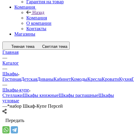
Гарантия на товар
Компания
Назад
Компания
О компании
Контакты
Магазины
Темная тема
Светлая тема
Главная
—
Каталог
—
Шкафы
Гостиная
Детская
Диваны
Кабинет
Комоды
Кресла
Кровати
Кухня
—
Шкафы-купе
Стеллажи
Шкафы книжные
Шкафы распашные
Шкафы
угловые
—
*набор Шкаф-Купе Персей
Передать