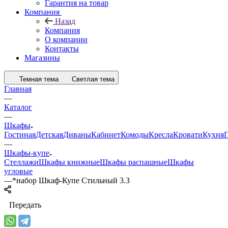
Гарантия на товар
Компания
Назад
Компания
О компании
Контакты
Магазины
Темная тема
Светлая тема
Главная
—
Каталог
—
Шкафы
Гостиная
Детская
Диваны
Кабинет
Комоды
Кресла
Кровати
Кухня
—
Шкафы-купе
Стеллажи
Шкафы книжные
Шкафы распашные
Шкафы
угловые
—
*набор Шкаф-Купе Стильный 3.3
Передать