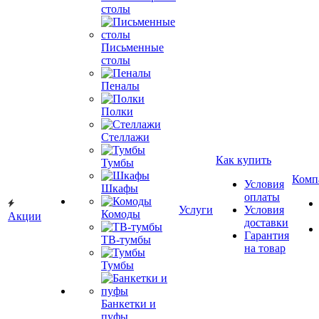
столы
Письменные
столы
Пеналы
Полки
Стеллажи
Как купить
Тумбы
Комп
Условия
Шкафы
оплаты
Услуги
Условия
Комоды
Акции
доставки
Гарантия
ТВ-тумбы
на товар
Тумбы
Банкетки и
пуфы